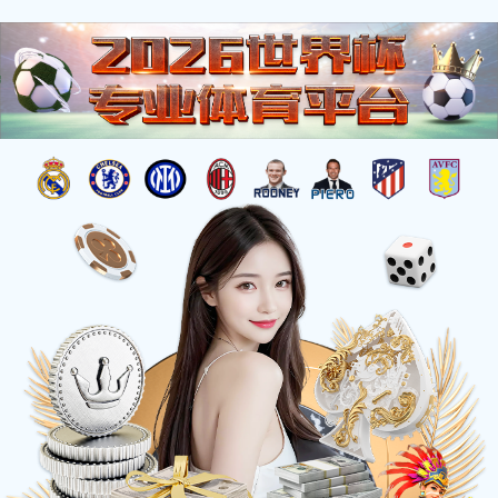
注册入口
KOK官网
APP与网页版入口｜
畅享全球体育赛事与数据服务
欢迎访问
KOK官网
，提供全面覆盖足球、篮
球、电竞等项目的赛事资讯与数据内容， 支持
APP下载
与
网页使用
，每日同步更新千场比
赛，聚焦热门体育内容， 助您轻松获取赛事动
态，掌握比赛节奏。
手机App
网页版