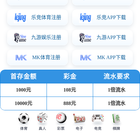
01. 初创定位
KOK官网起源于对体育精神与数字技术的热
爱，早期平台聚焦于赛事数据与直播服务，并
率先实现多赛程同步与智能提醒功能，赢得众
多球迷的信任。